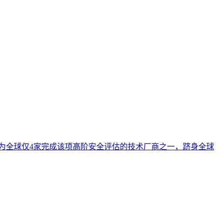
估，成为全球仅4家完成该项高阶安全评估的技术厂商之一，跻身全球