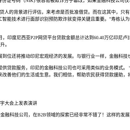
身份证号码（NIK) 很容易被欺诈分子篡改，如果金融科技公司
借贷人的背景进行评估，来考虑是否批准借贷。而在这其中，只
工智能技术进行面部识别预防欺诈就变得关键且重要。”寿栋认为
至2019年9月，印度尼西亚P2P网贷平台贷款金额总计达到60.40万亿印
上升。
展到位还将推动印尼宏观经济的发展。与银行业一样，金融科技
贷款服务，印尼的金融科技公司也可采用类似的业务模式。 “A
改善他们的生活或生意。我们相信，帮助农民获得贷款援助，将
届数字大会上发表演讲
许多金融科技公司，在B2B领域的探索已经非常不错了！这样的发